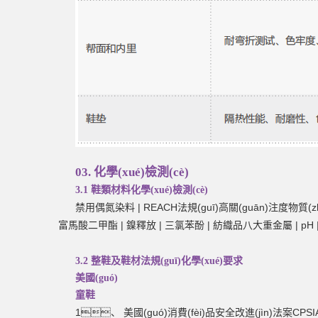
03. 化學(xué)檢測(cè)
3.1 鞋類材料化學(xué)檢測(cè)
禁用偶氮染料 | REACH法規(guī)高關(guān)注度物質(zhì) 
富馬酸二甲酯 | 鎳釋放 | 三氯苯酚 | 紡織品八大重金屬 | pH 
3.2 整鞋及鞋材法規(guī)化學(xué)要求
美國(guó)
童鞋
1、 美國(guó)消費(fèi)品安全改進(jìn)法案CPSI