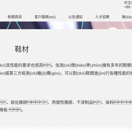
中文/
+86
新聞資訊
客戶服務(wù)
公告通知
人才招聘
聯(li
鞋材
uì)其性能的要求也很高。信測(cè)標(biāo)準(zhǔn)擁有多年的鞋類
uán)威第三方檢測(cè)機(jī)構(gòu)，可以對(duì)鞋類進(jìn)行各種性能
、硫化橡膠、熱塑性橡膠、干漆制品、染料
維板 。