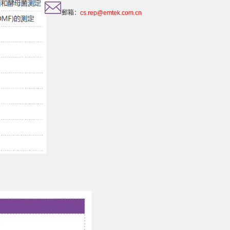
郵箱：
cs.rep@emtek.com.cn