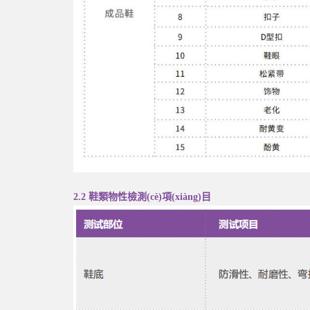
2.2 鞋類物性檢測(cè)項(xiàng)目