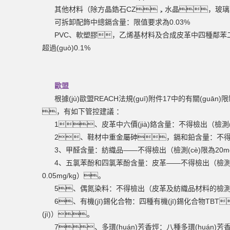
其他材料（除方晶鋯石CZ，水晶，玻璃或
可拆卸配飾中總鎘含量：限值要求為0.03%
PVC、軟塑膠，乙烯基材料及合成皮革中四種鄰苯二
超過(guò)0.1%
歐盟
根據(jù)歐盟REACH法規(guī)附件17中的有關(guān)限
，有如下管控建議 ：
1、皮革中六價(jià)鉻含量：不得檢出（檢測(c
2、鞋材中重金屬砷，鎘和鉛含量：不得檢出
3、甲醛含量：紡織品——不得檢出（檢測(cè)限為20mg
4、五氯苯酚和四氯苯酚含量：皮革——不得檢出（檢測(cè
0.05mg/kg）。
5、偶氮染料：不得檢出（皮革及紡織品材料的檢測(c
6、有機(jī)錫化合物：四種有機(jī)錫化合物TBT
(jì)）。
7、多環(huán)芳香烴：八種多環(huán)芳香