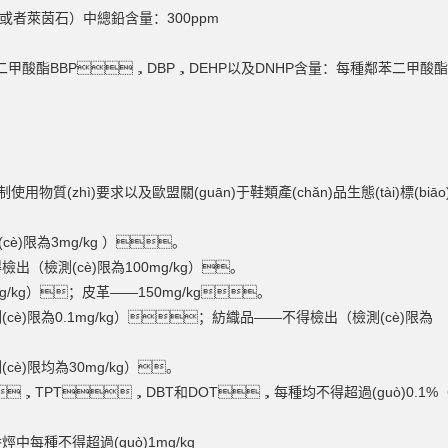
者萊茵石）中總鉛含量：300ppm
甲酸酯BBP，DBP，DEHP以及DNHP含量：每種鄰苯二甲酸
制使用物質(zhì)要求以及歐盟關(guān)于鞋類產(chǎn)品生態(tài)標(biā
è)限為3mg/kg ）。
（檢測(cè)限為100mg/kg）。
/kg）；皮革——150mg/kg。
)限為0.1mg/kg）；紡織品——不得檢出（檢測(cè)限為
è)限均為30mg/kg）。
，TPT，DBT和DOT，每種均不得超過(guò)0.1
烴中每種不得超過(guò)1mg/kg