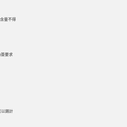
酯含量不得
o)簽要求
%（以錫計