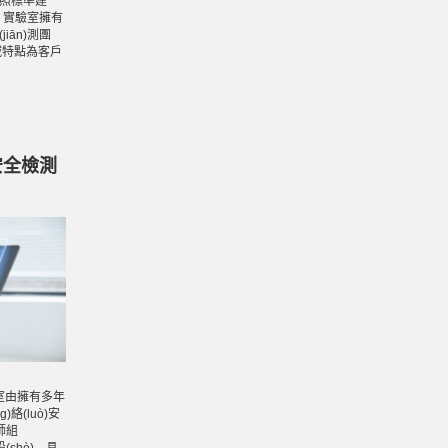
按照標準建
目。實驗室擁有
jiān)測團
域特點為客戶
)安全檢測
驗室由擁有多年
g)絡(luò)安
師組