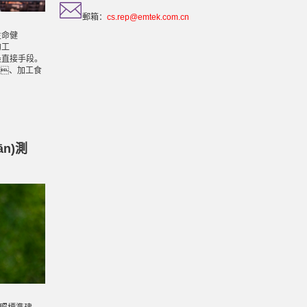
郵箱：
cs.rep@emtek.com.cn
生命健
的工
最直接手段。
餐桌、加工食
ān)測